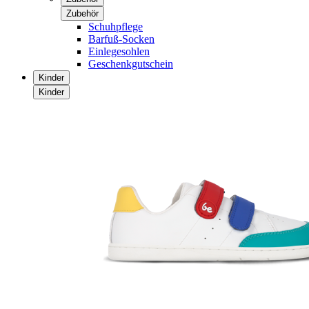
Zubehör
Schuhpflege
Barfuß-Socken
Einlegesohlen
Geschenkgutschein
Kinder
Kinder