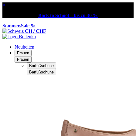
×
Back to School – bis zu 30 %
Sommer-Sale %
CH / CHF
Neuheiten
Frauen
Frauen
Barfußschuhe
Barfußschuhe