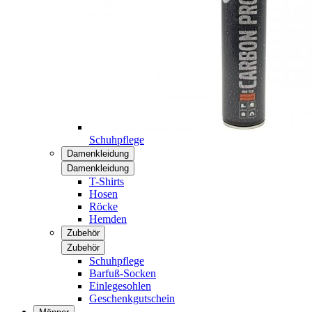
Schuhpflege
Damenkleidung
Damenkleidung
T-Shirts
Hosen
Röcke
Hemden
Zubehör
Zubehör
Schuhpflege
Barfuß-Socken
Einlegesohlen
Geschenkgutschein