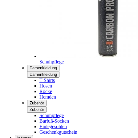
Schuhpflege
Damenkleidung
Damenkleidung
T-Shirts
Hosen
Röcke
Hemden
Zubehör
Zubehör
Schuhpflege
Barfuß-Socken
Einlegesohlen
Geschenkgutschein