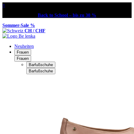
×
Back to School – bis zu 30 %
Sommer-Sale %
CH / CHF
Neuheiten
Frauen
Frauen
Barfußschuhe
Barfußschuhe