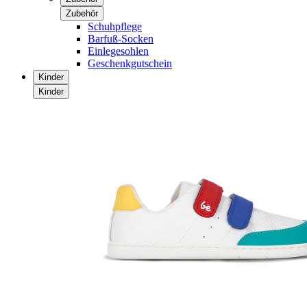
Zubehör
Schuhpflege
Barfuß-Socken
Einlegesohlen
Geschenkgutschein
Kinder
Kinder