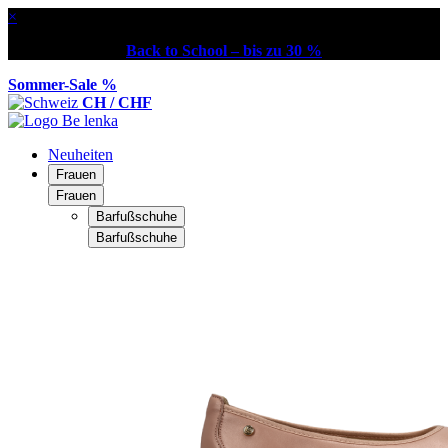
×
Back to School – bis zu 30 %
Sommer-Sale %
CH / CHF
Neuheiten
Frauen
Frauen
Barfußschuhe
Barfußschuhe