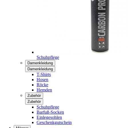
Schuhpflege
Damenkleidung
Damenkleidung
T-Shirts
Hosen
Röcke
Hemden
Zubehör
Zubehör
Schuhpflege
Barfuß-Socken
Einlegesohlen
Geschenkgutschein