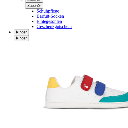
Zubehör
Schuhpflege
Barfuß-Socken
Einlegesohlen
Geschenkgutschein
Kinder
Kinder