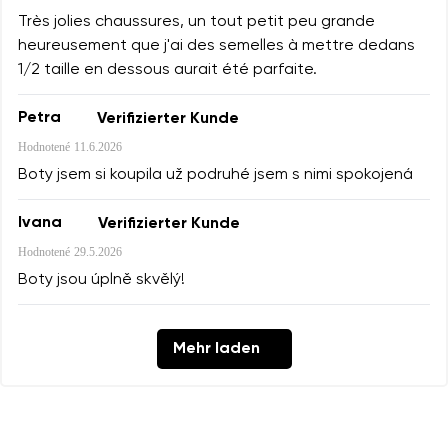
Très jolies chaussures, un tout petit peu grande
heureusement que j'ai des semelles à mettre dedans
1/2 taille en dessous aurait été parfaite.
Petra
Verifizierter Kunde
Hodnotené
11.6.2026
Boty jsem si koupila už podruhé jsem s nimi spokojená
Ivana
Verifizierter Kunde
Hodnotené
29.5.2026
Boty jsou úplně skvělý!
Mehr laden