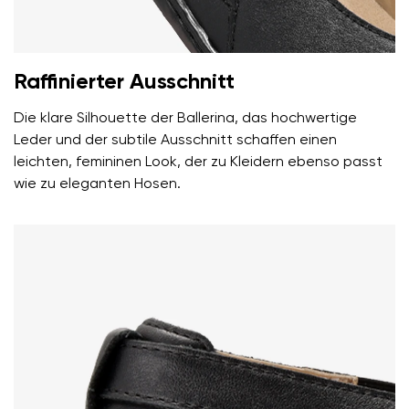
Dein Name
Variante
Deine E-Mail
Raffinierter Ausschnitt
Die klare Silhouette der Ballerina, das hochwertige
Bestellnummer
Land ändern
Leder und der subtile Ausschnitt schaffen einen
Variante
leichten, femininen Look, der zu Kleidern ebenso passt
Lieferland auswählen
wie zu eleganten Hosen.
Textbewertung
Frage
Sprache auswählen
Bewertung
Ich bin mit der Verarbeitung der eingegebenen
Bestätigen
personenbezogenen Daten im Sinne von
dieser
Ich bin mit der Verarbeitung der eingegebenen
Bedingungen
und deren Veröffentlichung