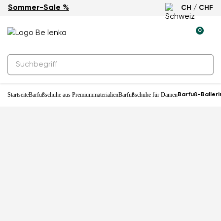
Sommer-Sale %
CH / CHF
-28%
0
Startseite
Barfußschuhe aus Premiummaterialien
Barfußschuhe für Damen
Barfuß-Ballerin