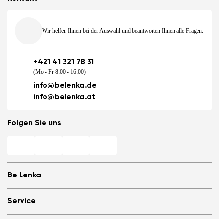
Wir helfen Ihnen bei der Auswahl und beantworten Ihnen alle Fragen.
+421 41 321 78 31
(Mo - Fr 8:00 - 16:00)
info@belenka.de
info@belenka.at
Folgen Sie uns
Be Lenka
Barfuß-Filialen
Service
Store Locator
Über uns