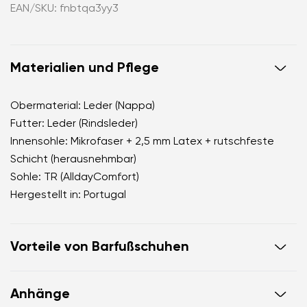
EAN/SKU: fnbtqa3yy3
Materialien und Pflege
Obermaterial: Leder (Nappa)
Futter: Leder (Rindsleder)
Innensohle: Mikrofaser + 2,5 mm Latex + rutschfeste
Schicht (herausnehmbar)
Sohle: TR (AlldayComfort)
Hergestellt in: Portugal
Vorteile von Barfußschuhen
ahmen das Barfußgehen perfekt nach
Anhänge
die anatomische Form des Schuhs bietet großzügig