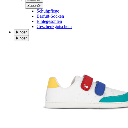
Zubehör
Schuhpflege
Barfuß-Socken
Einlegesohlen
Geschenkgutschein
Kinder
Kinder