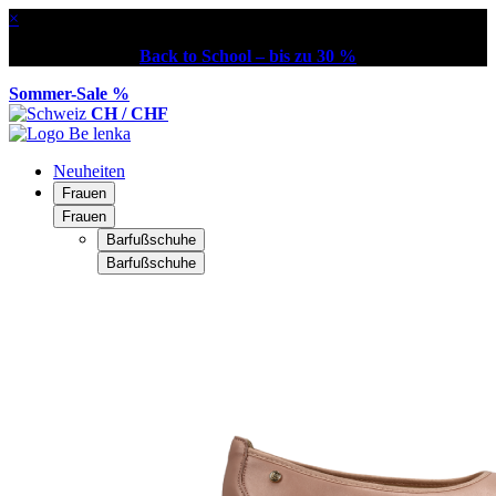
×
Back to School – bis zu 30 %
Sommer-Sale %
CH / CHF
Neuheiten
Frauen
Frauen
Barfußschuhe
Barfußschuhe