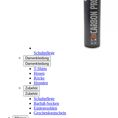
Schuhpflege
Damenkleidung
Damenkleidung
T-Shirts
Hosen
Röcke
Hemden
Zubehör
Zubehör
Schuhpflege
Barfuß-Socken
Einlegesohlen
Geschenkgutschein