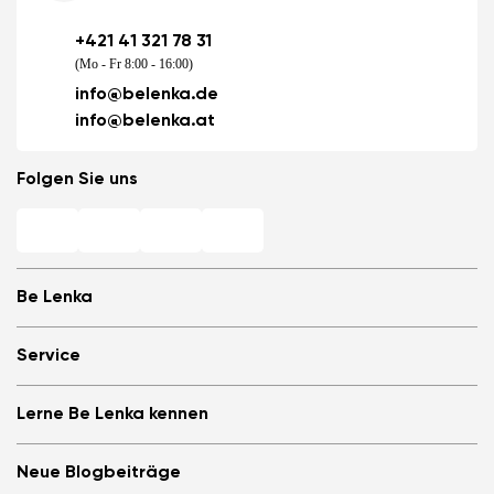
+421 41 321 78 31
(Mo - Fr 8:00 - 16:00)
info@belenka.de
Land ändern
info@belenka.at
Lieferland auswählen
Folgen Sie uns
Sprache auswählen
Be Lenka
Barfuß-Filialen
Service
Store Locator
Über uns
Häufig gestellte Fragen
Bestätigen
Lerne Be Lenka kennen
Be Lenka in den Medien
Anmelden
Cookies
Be Lenka empfehlen &amp; Geld verdienen
Be Lenka Magazin
Datenschutzinformationen
Neue Blogbeiträge
Allgemeine Geschäftsbedingungen, Umtausch und Widerrufsrecht
Be Lenka Kids