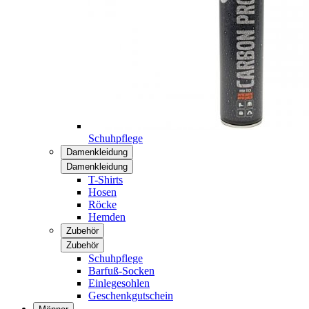
Schuhpflege
Damenkleidung
Damenkleidung
T-Shirts
Hosen
Röcke
Hemden
Zubehör
Zubehör
Schuhpflege
Barfuß-Socken
Einlegesohlen
Geschenkgutschein