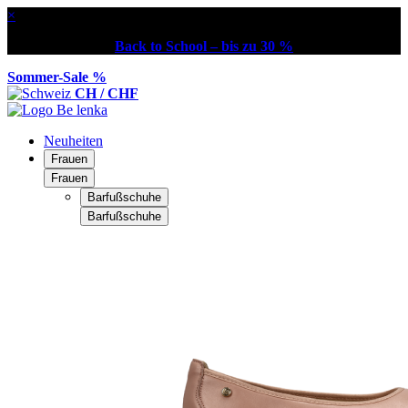
×
Back to School – bis zu 30 %
Sommer-Sale %
CH / CHF
Neuheiten
Frauen
Frauen
Barfußschuhe
Barfußschuhe