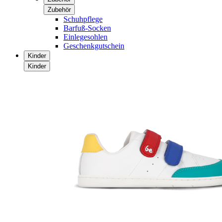
Zubehör
Schuhpflege
Barfuß-Socken
Einlegesohlen
Geschenkgutschein
Kinder
Kinder