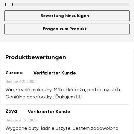
1
Bewertung hinzufügen
Fragen zum Produkt
Produktbewertungen
Zuzana
Verifizierter Kunde
Hodnotené
21.2.2024
Váu, skvelé mokasíny. Mäkučká koža, perfektný strih.
Geniálne barefootky . Ďakujem 👍🏻
Zoya
Verifizierter Kunde
Hodnotené
15.8.2025
Wygodne buty, ładnie uszyte. Jestem zadowolona.