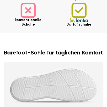
konventionelle
Schuhe
Barfußschuhe
Ihr Vor- und Nachname
Dein Name
Variante
Barefoot-Sohle für täglichen Komfort
Deine E-Mail
Bestellnummer
Land ändern
Variante
Lieferland auswählen
Textbewertung
Frage