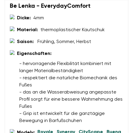
Sprache auswählen
Be Lenka - EverydayComfort
Dicke:
4mm
Bewertung
Material:
thermoplastischer Kautschuk
Ich bin mit der Verarbeitung der eingegebenen
Bestätigen
personenbezogenen Daten im Sinne von
dieser
Saison:
Frühling, Sommer, Herbst
Ich bin mit der Verarbeitung der eingegebenen
Bedingungen
und deren Veröffentlichung
personenbezogenen Daten im Sinne von
dieser
Eigenschaften:
einverstanden.
Bedingungen
und deren Veröffentlichung
- hervorragende Flexibilität kombiniert mit
einverstanden.
langer Materialbeständigkeit
- respektiert die natürliche Biomechanik des
Bewertung hinzufügen
Fußes
- das an die Wasserabweisung angepasste
Profil sorgt für eine bessere Wahrnehmung des
Fußes
- Grip ist entwickelt für die ganztägige
Bewegung in Barfußschuhen
Royale
Synergy
CityScape
Buena
Modely:
,
,
,