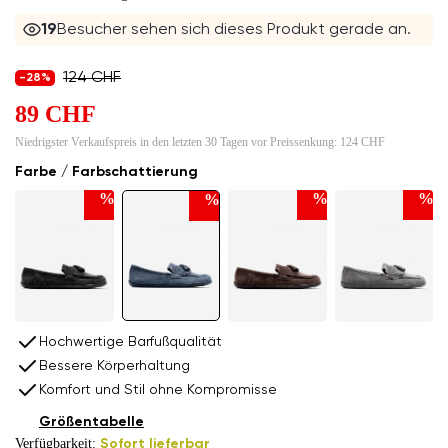
20
Besucher sehen sich dieses Produkt gerade an.
124 CHF
-28%
89 CHF
Niedrigster Verkaufspreis in den letzten 30 Tagen vor Preissenkung:
124 CHF
Farbe / Farbschattierung
%
%
%
%
Hochwertige Barfußqualität
Bessere Körperhaltung
Komfort und Stil ohne Kompromisse
Größentabelle
Verfügbarkeit:
Sofort lieferbar