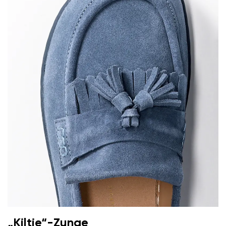
„Kiltie“-Zunge