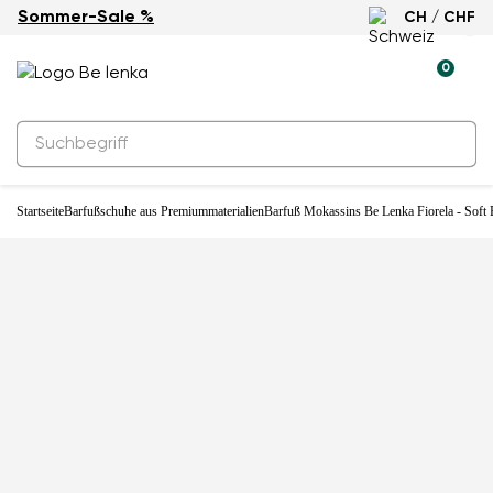
Sommer-Sale %
CH / CHF
-28%
0
Startseite
Barfußschuhe aus Premiummaterialien
Barfuß Mokassins Be Lenka Fiorela - Soft 