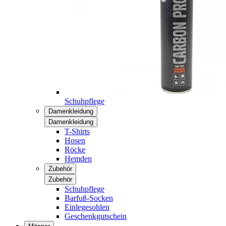
Schuhpflege
Damenkleidung
Damenkleidung
T-Shirts
Hosen
Röcke
Hemden
Zubehör
Zubehör
Schuhpflege
Barfuß-Socken
Einlegesohlen
Geschenkgutschein