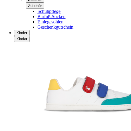
Zubehör
Schuhpflege
Barfuß-Socken
Einlegesohlen
Geschenkgutschein
Kinder
Kinder