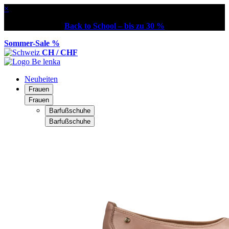
×
Back to School – bis zu 30 %
Sommer-Sale %
CH / CHF
Neuheiten
Frauen
Frauen
Barfußschuhe
Barfußschuhe