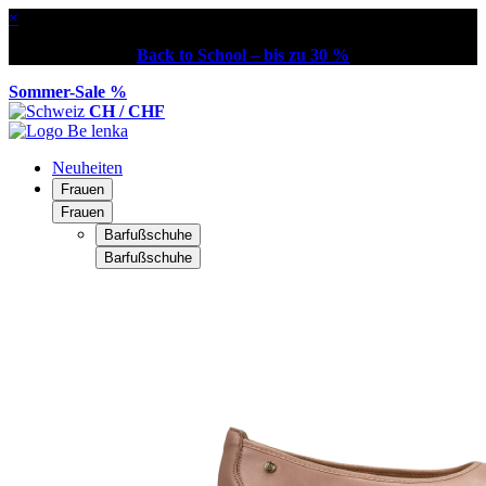
×
Back to School – bis zu 30 %
Sommer-Sale %
CH / CHF
Neuheiten
Frauen
Frauen
Barfußschuhe
Barfußschuhe