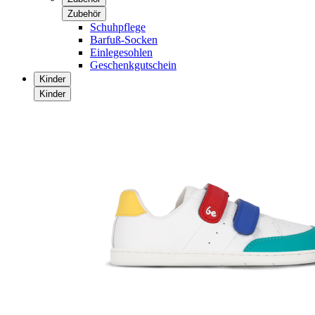
Zubehör
Schuhpflege
Barfuß-Socken
Einlegesohlen
Geschenkgutschein
Kinder
Kinder