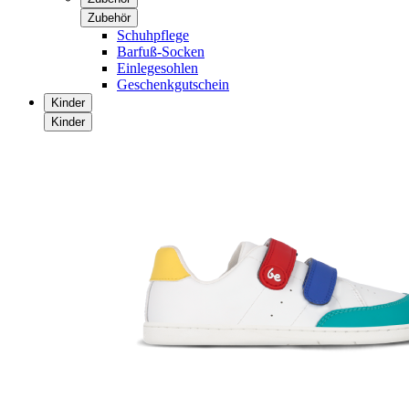
Zubehör
Schuhpflege
Barfuß-Socken
Einlegesohlen
Geschenkgutschein
Kinder
Kinder