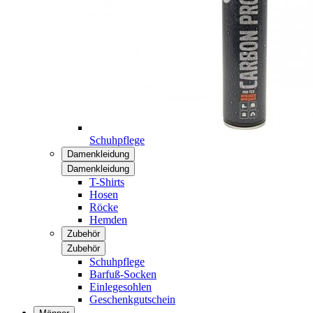
Schuhpflege
Damenkleidung
Damenkleidung
T-Shirts
Hosen
Röcke
Hemden
Zubehör
Zubehör
Schuhpflege
Barfuß-Socken
Einlegesohlen
Geschenkgutschein