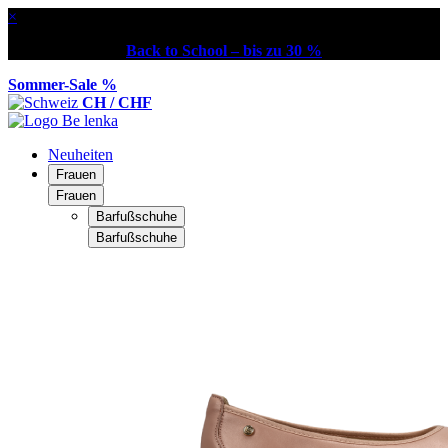
×
Back to School – bis zu 30 %
Sommer-Sale %
CH / CHF
Neuheiten
Frauen
Frauen
Barfußschuhe
Barfußschuhe