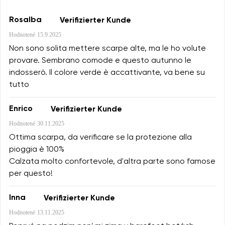
Rosalba
Verifizierter Kunde
Hodnotené
15.9.2025
Non sono solita mettere scarpe alte, ma le ho volute
provare. Sembrano comode e questo autunno le
indosserò. Il colore verde è accattivante, va bene su
tutto
Enrico
Verifizierter Kunde
Hodnotené
30.11.2025
Ottima scarpa, da verificare se la protezione alla
pioggia è 100%
Calzata molto confortevole, d'altra parte sono famose
per questo!
Inna
Verifizierter Kunde
Hodnotené
13.11.2025