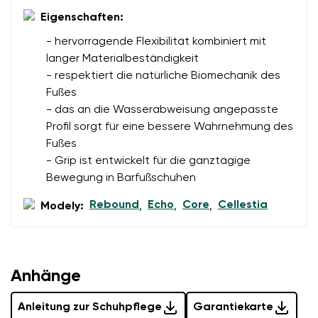
Eigenschaften:
Bewertung
- hervorragende Flexibilität kombiniert mit
Ich bin mit der Verarbeitung der eingegebenen
Bestätigen
langer Materialbeständigkeit
personenbezogenen Daten im Sinne von
dieser
Ich bin mit der Verarbeitung der eingegebenen
- respektiert die natürliche Biomechanik des
Bedingungen
und deren Veröffentlichung
personenbezogenen Daten im Sinne von
dieser
Fußes
einverstanden.
Bedingungen
und deren Veröffentlichung
- das an die Wasserabweisung angepasste
einverstanden.
Profil sorgt für eine bessere Wahrnehmung des
Fußes
- Grip ist entwickelt für die ganztägige
Bewertung hinzufügen
Bewegung in Barfußschuhen
Rebound
Echo
Core
Cellestia
Modely:
,
,
,
Anhänge
Anleitung zur Schuhpflege
Garantiekarte