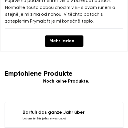
Poprvé na podzim není mi zima v barefoot botách.
Normálně touto dobou chodím v BF s ovčím runem a
stejně je mi zima od nohou. V těchto botách s
zateplením Prymaloft je mi konečně teplo.
Mehr laden
Empfohlene Produkte
Noch keine Produkte.
Barfuß das ganze Jahr über
bei uns ist für jeden etwas dabei