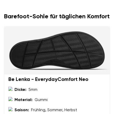
Barefoot-Sohle für täglichen Komfort
Ihr Vor- und Nachname
Dein Name
Variante
Deine E-Mail
Bestellnummer
Land ändern
Variante
Lieferland auswählen
Be Lenka - EverydayComfort Neo
Dicke:
5mm
Textbewertung
Material:
Gummi
Frage
Sprache auswählen
Saison:
Frühling, Sommer, Herbst