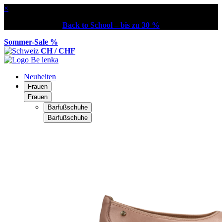
×
Back to School – bis zu 30 %
Sommer-Sale %
CH / CHF
Neuheiten
Frauen
Frauen
Barfußschuhe
Barfußschuhe