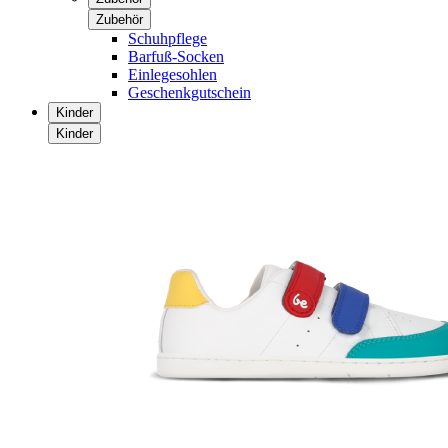
Zubehör
Schuhpflege
Barfuß-Socken
Einlegesohlen
Geschenkgutschein
Kinder
Kinder