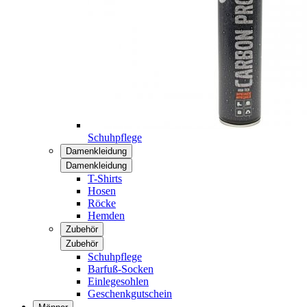
Schuhpflege
Damenkleidung
Damenkleidung
T-Shirts
Hosen
Röcke
Hemden
Zubehör
Zubehör
Schuhpflege
Barfuß-Socken
Einlegesohlen
Geschenkgutschein