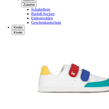
Zubehör
Schuhpflege
Barfuß-Socken
Einlegesohlen
Geschenkgutschein
Kinder
Kinder