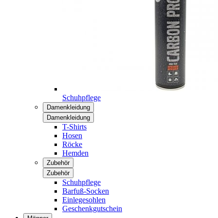
Schuhpflege
Damenkleidung
Damenkleidung
T-Shirts
Hosen
Röcke
Hemden
Zubehör
Zubehör
Schuhpflege
Barfuß-Socken
Einlegesohlen
Geschenkgutschein