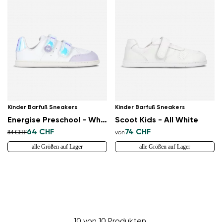
Kinder Barfuß Sneakers
Kinder Barfuß Sneakers
Energise Preschool - White & Iridescent
Scoot Kids - All White
64 CHF
74 CHF
84 CHF
von
alle Größen auf Lager
alle Größen auf Lager
10 von 10 Produkten.