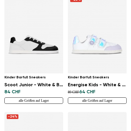
Land ändern
Lieferland auswählen
Kinder Barfuß Sneakers
Kinder Barfuß Sneakers
Scoot Junior - White & Black
Energise Kids - White & Iridescent
84 CHF
64 CHF
Sprache auswählen
89 CHF
alle Größen auf Lager
alle Größen auf Lager
-24%
Bestätigen