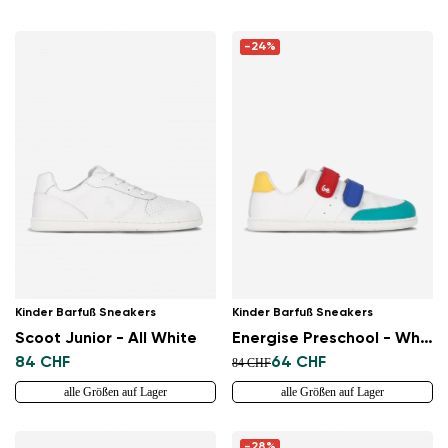
-24%
Kinder Barfuß Sneakers
Kinder Barfuß Sneakers
Scoot Junior - All White
Energise Preschool - White & Multicolour
84 CHF
64 CHF
84 CHF
alle Größen auf Lager
alle Größen auf Lager
-28%