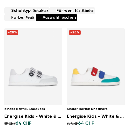
Sneakers
für Kinder
Schuhtyp:
Für wen:
Weiß
Farbe:
Auswahl löschen
-28%
-28%
Kinder Barfuß Sneakers
Kinder Barfuß Sneakers
Energise Kids - White & Checkerboard
Energise Kids - White & Multicolour
64 CHF
64 CHF
89 CHF
89 CHF