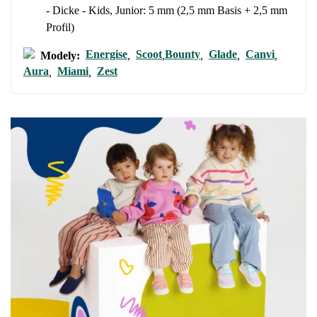
Ich bin mit der Verarbeitung der eingegebenen
- Dicke - Kids, Junior: 5 mm (2,5 mm Basis + 2,5 mm
und deren Veröffentlichung einverstanden.
personenbezogenen Daten im Sinne von
dieser Bedingungen
Profil)
und deren Veröffentlichung einverstanden.
Energise
Scoot
Bounty
Glade
Canvi
Modely:
,
,
,
,
,
Aura
Miami
Zest
,
,
Bewertung hinzufügen