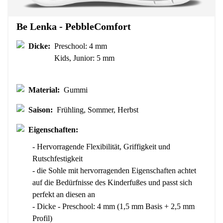
Be Lenka - PebbleComfort
Dein Name
Variante
Dicke:
Preschool: 4 mm
Deine E-Mail
Kids, Junior: 5 mm
Bestellnummer
Land ändern
Material:
Gummi
Lieferland auswählen
Variante
Saison:
Frühling, Sommer, Herbst
Eigenschaften:
Textbewertung
- Hervorragende Flexibilität, Griffigkeit und
Sprache auswählen
Frage
Rutschfestigkeit
- die Sohle mit hervorragenden Eigenschaften achtet
auf die Bedürfnisse des Kinderfußes und passt sich
Bewertung
perfekt an diesen an
- Dicke - Preschool: 4 mm (1,5 mm Basis + 2,5 mm
Bestätigen
Ich bin mit der Verarbeitung der eingegebenen
Profil)
personenbezogenen Daten im Sinne von
dieser Bedingungen