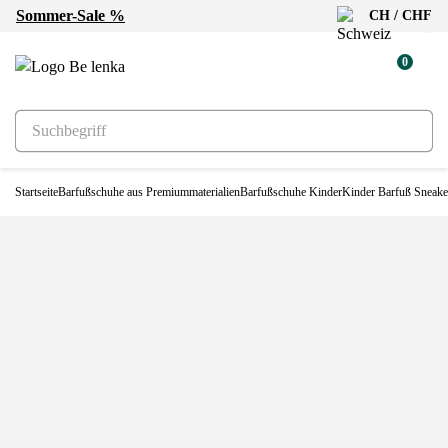
Sommer-Sale %
CH / CHF
0
Startseite
Barfußschuhe aus Premiummaterialien
Barfußschuhe Kinder
Kinder Barfuß Sneake