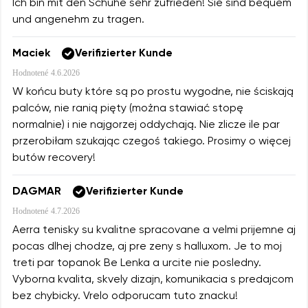
Ich bin mit den Schuhe sehr zufrieden! Sie sind bequem
und angenehm zu tragen.
Maciek
Verifizierter Kunde
Hodnotené
4.6.2026
W końcu buty które są po prostu wygodne, nie ściskają
palców, nie ranią pięty (można stawiać stopę
normalnie) i nie najgorzej oddychają. Nie zlicze ile par
przerobiłam szukając czegoś takiego. Prosimy o więcej
butów recovery!
DAGMAR
Verifizierter Kunde
Hodnotené
4.7.2026
Aerra tenisky su kvalitne spracovane a velmi prijemne aj
pocas dlhej chodze, aj pre zeny s halluxom. Je to moj
treti par topanok Be Lenka a urcite nie posledny.
Vyborna kvalita, skvely dizajn, komunikacia s predajcom
bez chybicky. Vrelo odporucam tuto znacku!