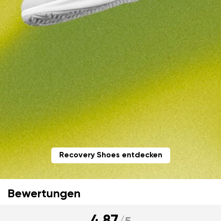
Land ändern
Variante
Lieferland auswählen
Textbewertung
Frage
Sprache auswählen
Bewertung
Ich bin mit der Verarbeitung der eingegebenen
Bestätigen
personenbezogenen Daten im Sinne von
dieser
Ich bin mit der Verarbeitung der eingegebenen
Bedingungen
und deren Veröffentlichung
personenbezogenen Daten im Sinne von
dieser
Recovery Shoes entdecken
einverstanden.
Bedingungen
und deren Veröffentlichung
einverstanden.
Bewertungen
Bewertung hinzufügen