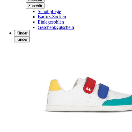
Zubehör
Schuhpflege
Barfuß-Socken
Einlegesohlen
Geschenkgutschein
Kinder
Kinder