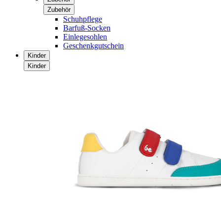
Zubehör
Schuhpflege
Barfuß-Socken
Einlegesohlen
Geschenkgutschein
Kinder
Kinder