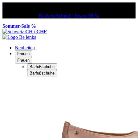
×
Back to School – bis zu 30 %
Sommer-Sale %
CH / CHF
Neuheiten
Frauen
Frauen
Barfußschuhe
Barfußschuhe