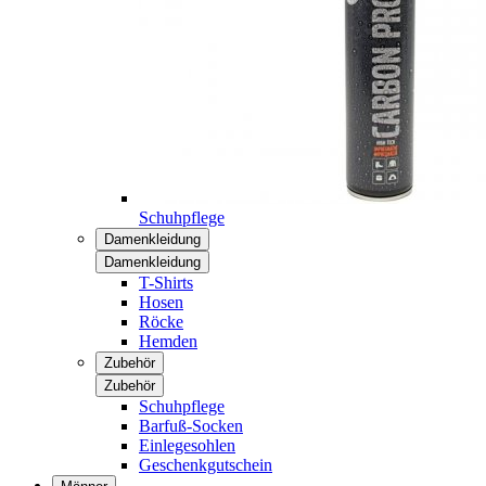
Schuhpflege
Damenkleidung
Damenkleidung
T-Shirts
Hosen
Röcke
Hemden
Zubehör
Zubehör
Schuhpflege
Barfuß-Socken
Einlegesohlen
Geschenkgutschein