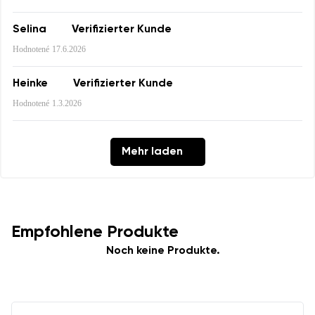
Selina
Verifizierter Kunde
Hodnotené
17.6.2026
Bewertung
Ich bin mit der Verarbeitung der eingegebenen
Bestätigen
Heinke
Verifizierter Kunde
personenbezogenen Daten im Sinne von
dieser
Ich bin mit der Verarbeitung der eingegebenen
Hodnotené
1.3.2026
Bedingungen
und deren Veröffentlichung
personenbezogenen Daten im Sinne von
dieser
einverstanden.
Bedingungen
und deren Veröffentlichung
einverstanden.
Mehr laden
Bewertung hinzufügen
Empfohlene Produkte
Noch keine Produkte.