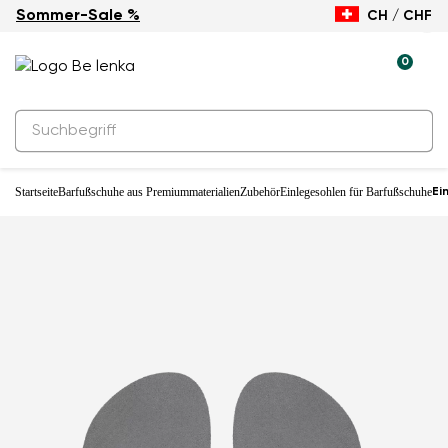
Sommer-Sale %
CH / CHF
0
Startseite
Barfußschuhe aus Premiummaterialien
Zubehör
Einlegesohlen für Barfußschuhe
Ei