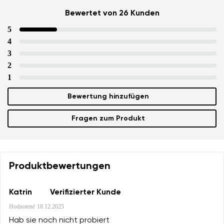
Bewertet von 26 Kunden
5
4
3
Ihr Vor- und Nachname
2
1
Bewertung hinzufügen
Dein Name
Variante
Deine E-Mail
Fragen zum Produkt
Bestellnummer
Land ändern
Produktbewertungen
Variante
Lieferland auswählen
Katrin
Verifizierter Kunde
Textbewertung
Hodnotené
18.12.2025
Frage
Hab sie noch nicht probiert
Sprache auswählen