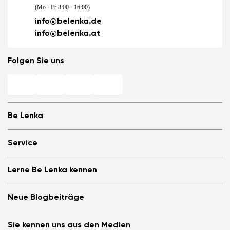
(Mo - Fr 8:00 - 16:00)
info@belenka.de
info@belenka.at
Folgen Sie uns
Be Lenka
Barfuß-Filialen
Service
Store Locator
Über uns
Häufig gestellte Fragen
Lerne Be Lenka kennen
Be Lenka in den Medien
Anmelden
Cookies
Be Lenka empfehlen &amp; Geld verdienen
Be Lenka Magazin
Datenschutzinformationen
Neue Blogbeiträge
Allgemeine Geschäftsbedingungen, Umtausch und Widerrufsrecht
Be Lenka Kids
B2B
Teilnahmebedingungen für Gewinnspiele
Be Lenka Recovery
Die Barefoot-Schuhe ArcticEdge im Extremtest. Wie
Affiliate Partnerprogramm
Sie kennen uns aus den Medien
Über unsere Sohlen
meisterten sie die Antarktis?