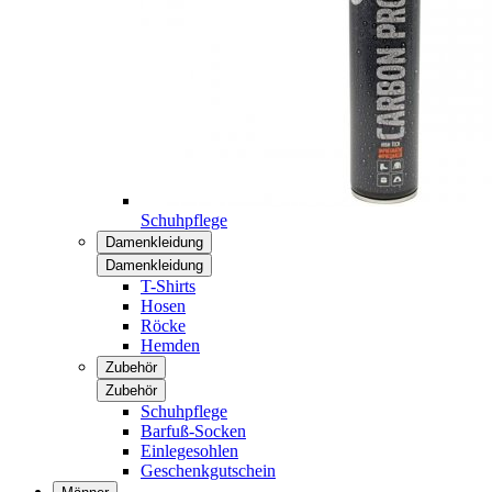
Schuhpflege
Damenkleidung
Damenkleidung
T-Shirts
Hosen
Röcke
Hemden
Zubehör
Zubehör
Schuhpflege
Barfuß-Socken
Einlegesohlen
Geschenkgutschein