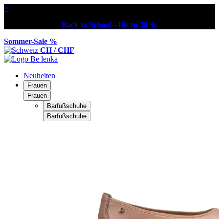
×
Back to School – bis zu 30 %
Sommer-Sale %
CH / CHF
Neuheiten
Frauen
Frauen
Barfußschuhe
Barfußschuhe