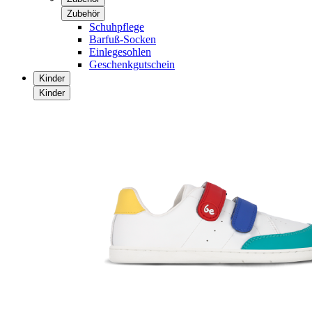
Zubehör
Schuhpflege
Barfuß-Socken
Einlegesohlen
Geschenkgutschein
Kinder
Kinder