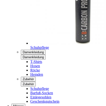
Schuhpflege
Damenkleidung
Damenkleidung
T-Shirts
Hosen
Röcke
Hemden
Zubehör
Zubehör
Schuhpflege
Barfuß-Socken
Einlegesohlen
Geschenkgutschein