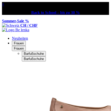
×
Back to School – bis zu 30 %
Sommer-Sale %
CH / CHF
Neuheiten
Frauen
Frauen
Barfußschuhe
Barfußschuhe