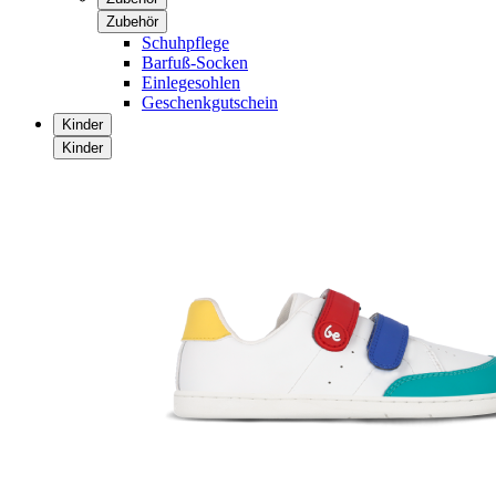
Zubehör
Schuhpflege
Barfuß-Socken
Einlegesohlen
Geschenkgutschein
Kinder
Kinder