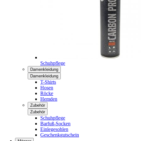
Schuhpflege
Damenkleidung
Damenkleidung
T-Shirts
Hosen
Röcke
Hemden
Zubehör
Zubehör
Schuhpflege
Barfuß-Socken
Einlegesohlen
Geschenkgutschein