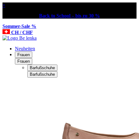
×
Back to School – bis zu 30 %
Sommer-Sale %
CH / CHF
Neuheiten
Frauen
Frauen
Barfußschuhe
Barfußschuhe