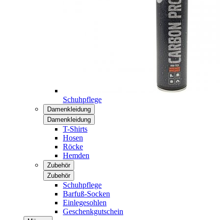
Schuhpflege
Damenkleidung
Damenkleidung
T-Shirts
Hosen
Röcke
Hemden
Zubehör
Zubehör
Schuhpflege
Barfuß-Socken
Einlegesohlen
Geschenkgutschein