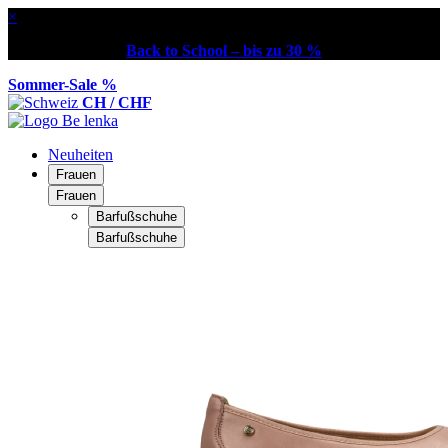
×
Back to School – bis zu 30 %
Sommer-Sale %
CH / CHF
Neuheiten
Frauen
Frauen
Barfußschuhe
Barfußschuhe