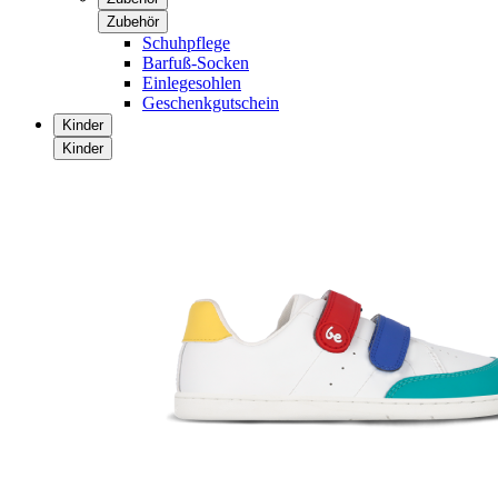
Zubehör
Schuhpflege
Barfuß-Socken
Einlegesohlen
Geschenkgutschein
Kinder
Kinder