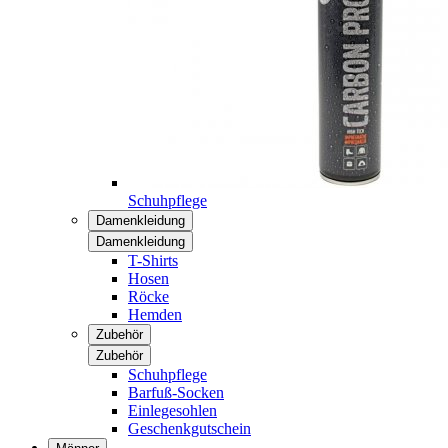
Schuhpflege
Damenkleidung
Damenkleidung
T-Shirts
Hosen
Röcke
Hemden
Zubehör
Zubehör
Schuhpflege
Barfuß-Socken
Einlegesohlen
Geschenkgutschein