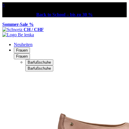
×
Back to School – bis zu 30 %
Sommer-Sale %
CH / CHF
Neuheiten
Frauen
Frauen
Barfußschuhe
Barfußschuhe