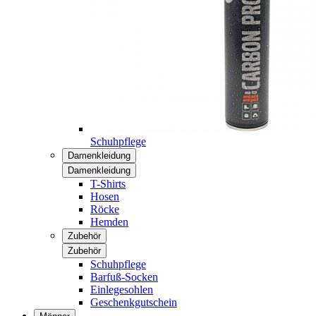
Schuhpflege
Damenkleidung
Damenkleidung
T-Shirts
Hosen
Röcke
Hemden
Zubehör
Zubehör
Schuhpflege
Barfuß-Socken
Einlegesohlen
Geschenkgutschein