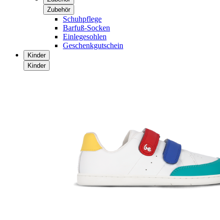
Zubehör
Schuhpflege
Barfuß-Socken
Einlegesohlen
Geschenkgutschein
Kinder
Kinder